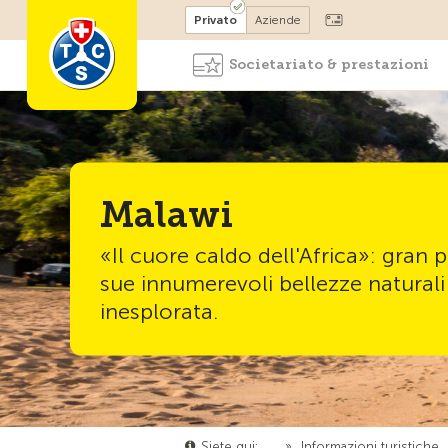
Diventare socio
Privato
Aziende
Societariato & prestazioni
Malawi
«Il cuore caldo dell'Africa»: gran p
sue innumerevoli bellezze naturali
inesplorata.
Siete qui:
…
»
Informazioni turistiche