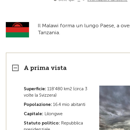
Il Malawi forma un lungo Paese, a ov
Tanzania.
A prima vista
Superficie:
118'480 km2 (circa 3
volte la Svizzera)
Popolazione:
16.4 mio abitanti
Capitale:
Lilongwe
Statuto politico:
Repubblica
presidenziale