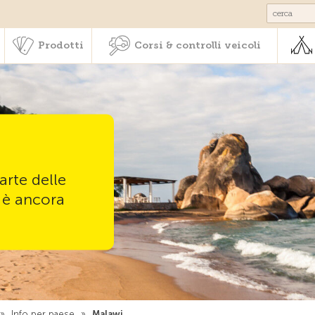
Societariato & prestazioni
Prodotti
Corsi & controlli veic
Prodotti
Corsi & controlli veicoli
arte delle
 è ancora
»
Info per paese
»
Malawi