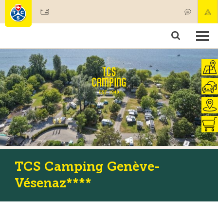
Diventare socio
Societariato & prestazioni
Prodotti
Corsi & controlli veicoli
Camping & viaggi
Test, sicurezza & salute
TCS Camping Genève-
Vésenaz****