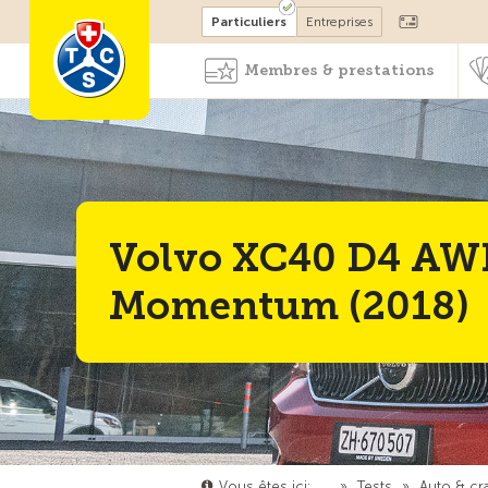
Devenir membre
Particuliers
Entreprises
Membres & prestations
Volvo XC40 D4 AW
Momentum (2018)
Vous êtes ici:
…
»
Tests
»
Auto & cr