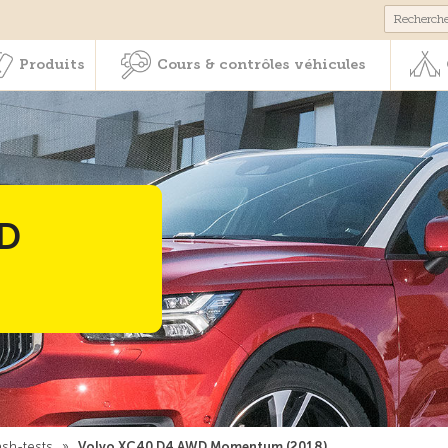
Membres & prestations
Produits
Cours & contrôles véhicul
Produits
Cours & contrôles véhicules
D
ash-tests
»
Volvo XC40 D4 AWD Momentum (2018)