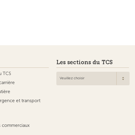
Les sections du TCS
u TCS
Veuillez choisir
carrière
utière
rgence et transport
ts commerciaux