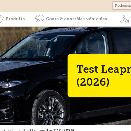
Membres & prestations
Produits
Cours & contrôles véhicul
Produits
Cours & contrôles véhicules
Test Leap
(2026)
ash-tests
»
Test Leapmotor C10 (2026)