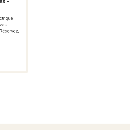
es -
ctrique
avec
 Réservez,