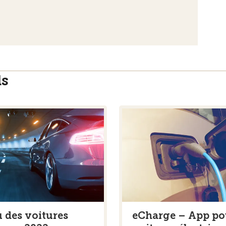
ls
 des voitures
eCharge – App po