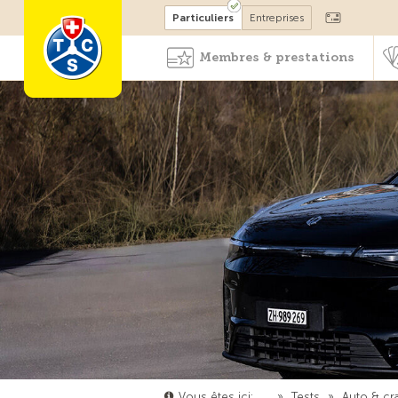
Devenir membre
Particuliers
Entreprises
Membres & prestations
Vous êtes ici:
…
»
Tests
»
Auto & cr