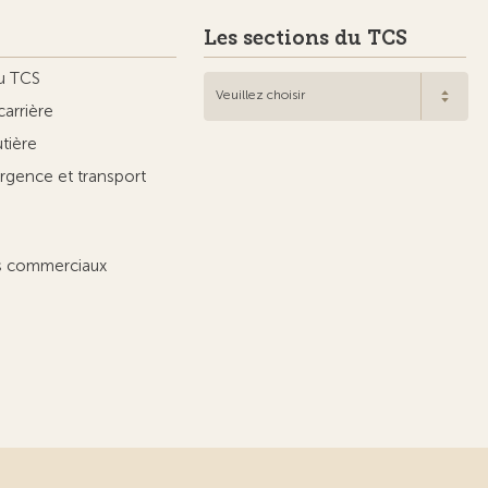
Les sections du TCS
u TCS
Veuillez choisir
carrière
utière
rgence et transport
ts commerciaux