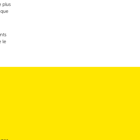
e plus
nuque
ants
 le