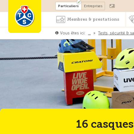
Devenir membre
Particuliers
Entreprises
Membres & prestations
Vous êtes ici:
…
»
Tests, sécurité & s
16 casques