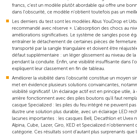
francs, c'est un modèle plutôt abordable qui offre une bonne 
dans l'obscurité, ce modèle n'obtient toutefois pas un meille
Les derniers du test sont les modèles Abus YouDrop et Urba
recommandé avec réserve ». L’absorption des chocs au nive
améliorations significatives. Le système de sangles pose ég
entraîner le détachement de certaines pièces de fermeture. 
transporté par la sangle triangulaire et doivent être réajus
défaut supplémentaire : un léger glissement au niveau de la
pendant la conduite. Enfin, une visibilité insuffisante dans l’
expliquent leur classement en fin de tableau.
Améliorer la visibilité dans l’obscurité constitue un moyen s
met en évidence plusieurs solutions convaincantes, notamme
visibilité significatif. Un éclairage actif est en principe util
arrière fonctionnent avec des piles boutons qu’il faut rempl
casque Specialized : les piles du feu intégré ne peuvent 
illustre une solution plus durable, avec un éclairage LED 
lacunes importantes : les casques Bell, Decathlon et Uvex n’
Alpina, Cube, Lazer, Giro, KED et Specialized n’obtiennen
catégorie. Ces résultats sont d’autant plus surprenants que 