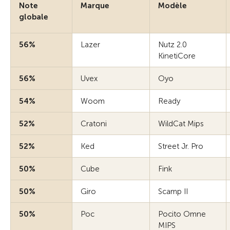
Note
Marque
Modèle
globale
56%
Lazer
Nutz 2.0
KinetiCore
56%
Uvex
Oyo
54%
Woom
Ready
52%
Cratoni
WildCat Mips
52%
Ked
Street Jr. Pro
50%
Cube
Fink
50%
Giro
Scamp II
50%
Poc
Pocito Omne
MIPS