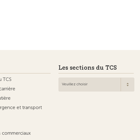
Les sections du TCS
u TCS
Veuillez choisir
carrière
utière
rgence et transport
ts commerciaux