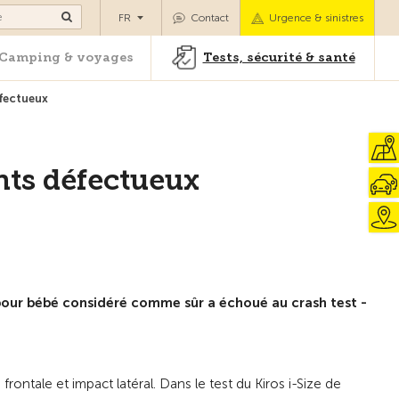
es
Camping & voyages
Tests, sécurité & santé
FR
Contact
Urgence & sinistres
Camping & voyages
Tests, sécurité & santé
éfectueux
Vers la vue d'ensemble
ants défectueux
 pour bébé considéré comme sûr a échoué au crash test -
frontale et impact latéral. Dans le test du Kiros i-Size de