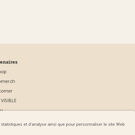
tenaires
hop
rner.ch
corner
VISIBLE
ou
d