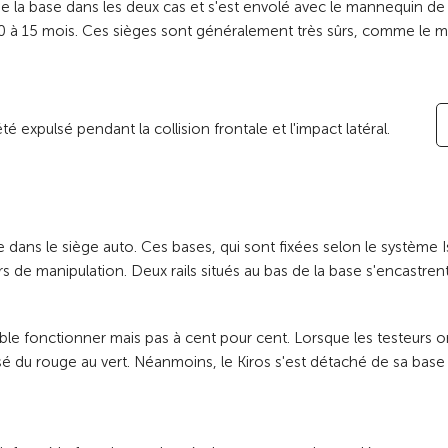
e la base dans les deux cas et s'est envolé avec le mannequin de t
de 0 à 15 mois. Ces sièges sont généralement très sûrs, comme le m
été expulsé
pendant la
collision frontale et l'impact latéral.
tée dans le siège auto. Ces bases, qui sont fixées selon le système
rs de manipulation. Deux rails situés au bas de la base s'encastrent
ble fonctionner mais pas à cent pour cent. Lorsque les testeurs o
sé du rouge au vert. Néanmoins, le Kiros s'est détaché de sa base l