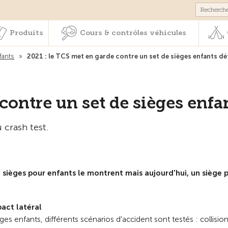
Membres & prestations
Produits
Cours & contrôles véhicul
Produits
Cours & contrôles véhicules
fants
»
2021 : le TCS met en garde contre un set de sièges enfants d
 contre un set de sièges enf
 crash test.
e sièges pour enfants le montrent mais aujourd'hui, un siège
pact latéral
es enfants, différents scénarios d'accident sont testés : collision 