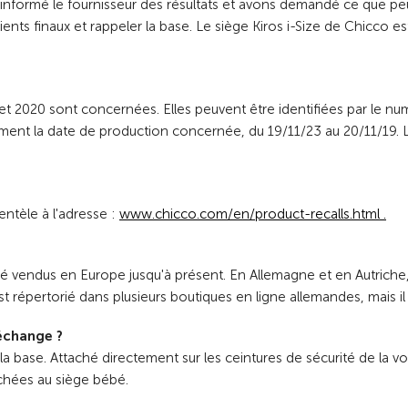
nformé le fournisseur des résultats et avons demandé ce que peuve
s clients finaux et rappeler la base. Le siège Kiros i-Size de Chicc
illet 2020 sont concernées. Elles peuvent être identifiées par le 
ement la date de production concernée, du 19/11/23 au 20/11/19. 
ientèle à l'adresse :
www.chicco.com/en/product-recalls.html .
é vendus en Europe jusqu'à présent. En Allemagne et en Autriche, 
st répertorié dans plusieurs boutiques en ligne allemandes, mais il
 échange ?
ns la base. Attaché directement sur les ceintures de sécurité de la 
chées au siège bébé.