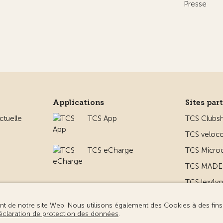
Presse
Applications
Sites par
ctuelle
TCS App
TCS Clubs
TCS veloco
TCS eCharge
TCS Micro
TCS MADE 
TCS lex4y
 le camping
TCS MyMe