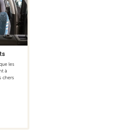
ts
que les
nt à
s chers
.