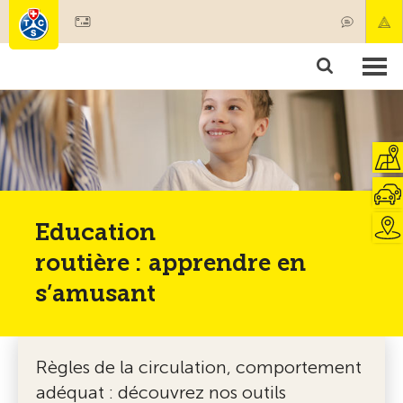
Devenir membre
Membres & prestations
Produits
Cours & contrôles véhicules
Camping & voyages
Tests, sécurité & santé
Education
routière : apprendre en
s’amusant
Règles de la circulation, comportement
adéquat : découvrez nos outils