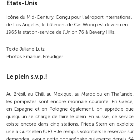
Etats-Unis
Icône du Mid-Century. Conçu pour l’aéroport international
de Los Angeles, le bâtiment de Gin Wong est devenu en
1965 la station-service de l’Union 76 à Beverly Hills.
Texte Juliane Lutz
Photos Emanuel Freudiger
Le plein s.v.p.!
Au Brésil, au Chili, au Mexique, au Maroc ou en Thaïlande,
les pompistes sont encore monnaie courante. En Grèce,
en Espagne et en Pologne également, on apprécie que
quelqu’un se charge de faire le plein. En Suisse, ce service
existe encore dans cinq stations. Frieda Stern en exploite
une à Gurtnellen (UR). «Je remplis volontiers le réservoir sur
demande», avoue cette nonagénaire qui exerce depuis 54