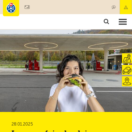
Devenir membre
Membres & prestations
Produits
Cours & contrôles véhicules
Camping & voyages
Tests, sécurité & santé
28.01.2025