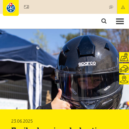
Devenir membre
Membres & prestations
Produits
Cours & contrôles véhicules
Camping & voyages
Tests, sécurité & santé
23.06.2025