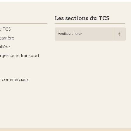
Les sections du TCS
u TCS
Veuillez choisir
carrière
utière
rgence et transport
ts commerciaux