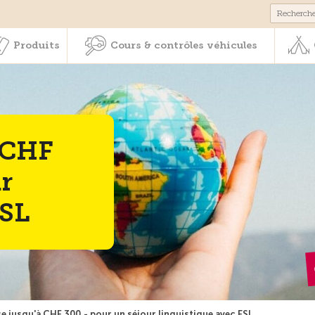
Membres & prestations
Produits
Cours & contrôles véhicul
Produits
Cours & contrôles véhicules
 CHF
r
ESL
 jusqu'à CHF 300.- pour un séjour linguistique avec ESL