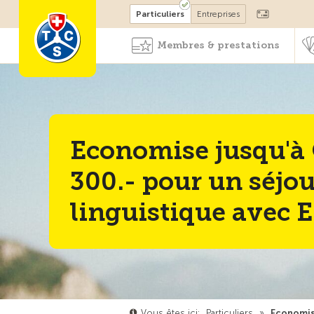
Devenir membre
Particuliers
Entreprises
Membres & prestations
Economise jusqu'à
300.- pour un séjou
linguistique avec 
Vous êtes ici:
Particuliers
»
Economise