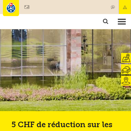
Devenir membre
Membres & prestations
Produits
Cours & contrôles véhicules
Camping & voyages
Tests, sécurité & santé
5 CHF de réduction sur les