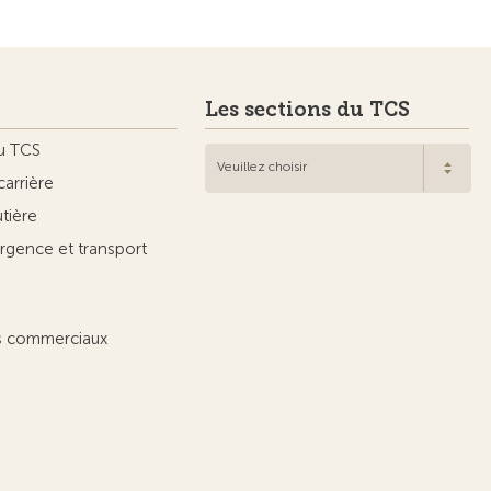
Les sections du TCS
u TCS
Veuillez choisir
carrière
utière
rgence et transport
ts commerciaux