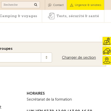
es
Camping & voyages
Tests, sécurité & santé
Contact
Urgence & sinistres
Camping & voyages
Tests, sécurité & santé
roupes
Changer de section
Vers la vue d'ensemble
HORAIRES
Secrétariat de la formation
t