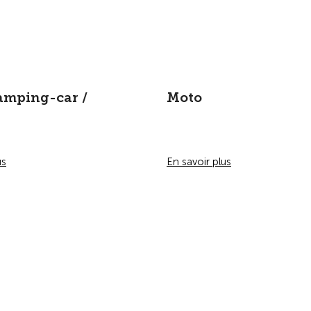
amping-car /
Moto
us
En savoir plus