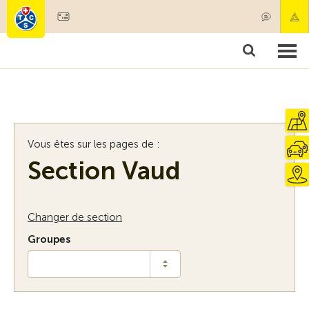
Devenir membre
Membres & prestations
Produits
Cours & contrôles véhicules
Camping & voyages
Tests, sécurité & santé
Vous êtes sur les pages de :
Section Vaud
Changer de section
Groupes