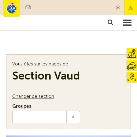
Devenir membre
Membres & prestations
Produits
Cours & contrôles véhicules
Camping & voyages
Tests, sécurité & santé
Vous êtes sur les pages de :
Section Vaud
Changer de section
Groupes