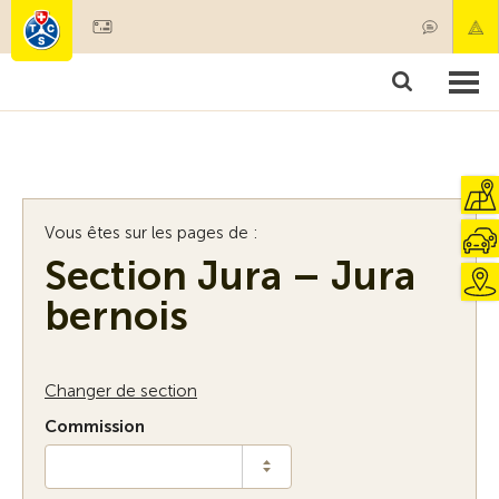
Devenir membre
Membres & prestations
Produits
Cours & contrôles véhicules
Camping & voyages
Tests, sécurité & santé
Vous êtes sur les pages de :
Section Jura – Jura
bernois
Changer de section
Commission