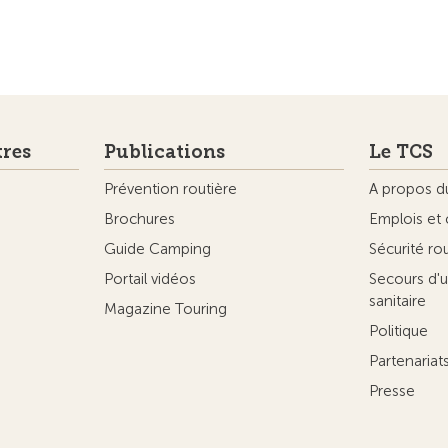
Applications
Sites par
ctuelle
TCS App
TCS Clubs
TCS veloco
TCS eCharge
TCS Micro
TCS MADE 
TCS lex4y
 le camping
TCS MyMe
ridiques
Protection des données
Gestion des cookies