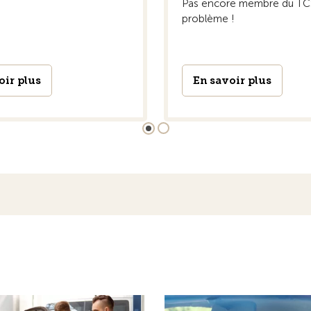
Cours et stages de co
 techniques
Découvrez les cours et les sta
aire expertiser votre véhicule
conduite de la section Bienne
ntre technique, mais
Bienne et au centre de condui
océder à de nombreux autres
Lignières.
En savoir plus