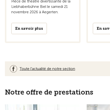
Prestations & services
Contrôles
Notre section dispose d'un point de
Vous pourrez f
contact et d'un centre technique à Bienne
dans notre ce
et propose divers cours ayant lieu au centre
également pr
de conduite de Lignières.
tests.
En savoir plus
En savoir plus