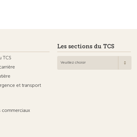
tenaires
hop
rner.ch
corner
VISIBLE
ou
d
v3.55 / Production publish 2