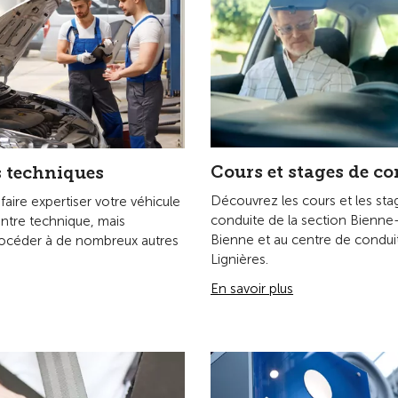
et sécurité routière
À propos de la sectio
e politique des transports de
La section Biel/Bienne-Seela
 TCS Bienne/Seeland.
environ 24 000 membres et s
la sécurité et la mobilité de to
de la route.
En savoir plus