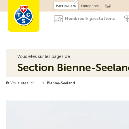
Devenir membre
Particuliers
Entreprises
Membres & prestations
Vous êtes sur les pages de :
Section Bienne-Seelan
Nos Services
Vous êtes ici:
…
»
Bienne-Seeland
Nous proposons de nombr
Centre TCS.
News et activités Biel/Bienne
En savoir plus