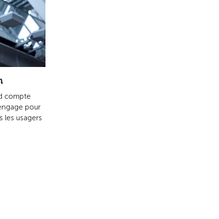
Les sections du TCS
u TCS
Veuillez choisir
carrière
utière
rgence et transport
ts commerciaux