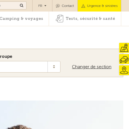
es
Camping & voyages
Tests, sécurité & santé
FR
Contact
Urgence & sinistres
Camping & voyages
Tests, sécurité & santé
roupe
Changer de section