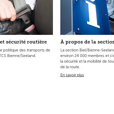
tres
Publications
Le TCS
Prévention routière
A propos d
Brochures
Emplois et 
Guide Camping
Sécurité ro
Portail vidéos
Secours d'u
sanitaire
Magazine Touring
Politique
Partenaria
Presse