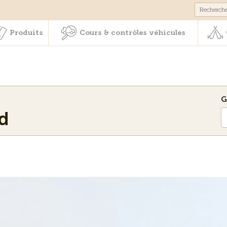
Membres & prestations
Produits
Cours & contrôles véhicul
Produits
Cours & contrôles véhicules
G
d
eux services dans notre
-Seeland