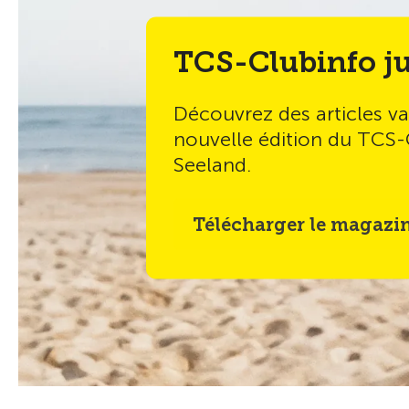
Toutes les activités de la section
Toutes les news de la sect
News
News
03.08.2026
28.07.2026
Soirée théatre « Wir sind
Offre 
die Neuen »
C'est toi
Pièce de théâtre divertissante de la
Liebhaberbühne Biel le samedi 21
novembre 2026 à Aegerten.