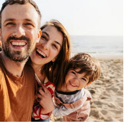
News
22.07.2026
Remise
Contrôle technique
obligatoire (expertise)
 ? Pas de
... désormais pour les non-membres
du TCS