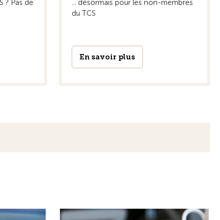
nduite
Où nous trouver
ges de
Nous vous conseillons volontiers
-Seeland à
personellement dans notre Centre
te de
technique ou par téléphone.
En savoir plus