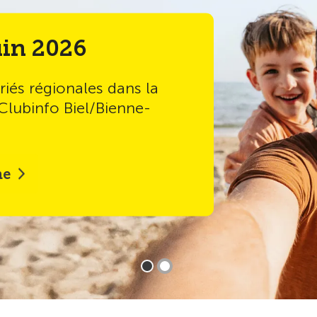
ion
News
25.07.2026
d'emploi
TCS Livret ETI - 
anniversaire
 que nous recherchons !
Pas encore membre du TCS
problème !