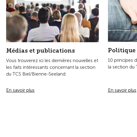
Produits
Urgences & sinis
Dépannage et accident
Une panne - que faire ?
Assurances véhicules
Numéros d'urgence
Protection juridique
Déclaration de sinistre
Cartes de crédit
Autres contacts
Cours
Contrôles véhicules
Carte entreprise
Conditions générales de vente et
d'assurance
Information sur l'intermédiaire
d'assurance