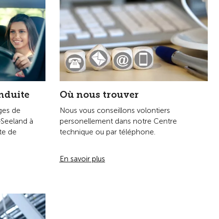
n
nd compte
'engage pour
us les usagers