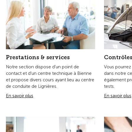
Politique 
Médias et publications
10 principes d
Vous trouverez ici les dernières nouvelles et
la section du
les faits intéressants concernant la section
du TCS Biel/Bienne-Seeland.
En savoir plus
En savoir plus