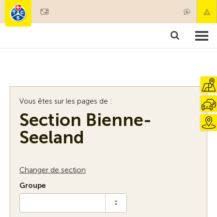
Devenir membre
Membres & prestations
Produits
Cours & contrôles véhicules
Camping & voyages
Tests, sécurité & santé
Vous êtes sur les pages de :
Section Bienne-
Seeland
Changer de section
Groupe