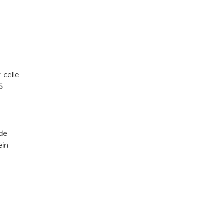
 celle
5
ide
ein