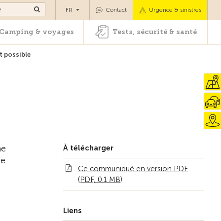
es
Camping & voyages
Tests, sécurité & santé
FR
Contact
Urgence & sinistres
Camping & voyages
Tests, sécurité & santé
t possible
ne
À télécharger
ce
Ce communiqué en version PDF
(PDF, 0.1 MB)
Liens