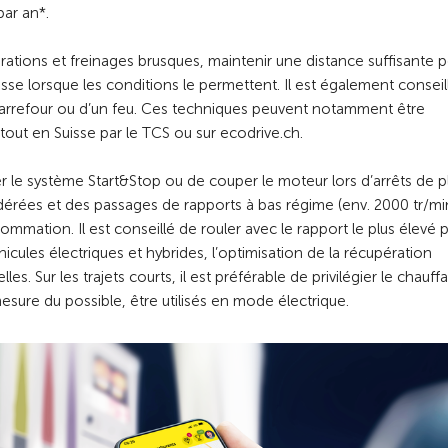
ar an*.
élérations et freinages brusques, maintenir une distance suffisante 
tesse lorsque les conditions le permettent. Il est également conseil
n carrefour ou d’un feu. Ces techniques peuvent notamment être
out en Suisse par le TCS ou sur ecodrive.ch.
er le système Start&Stop ou de couper le moteur lors d’arrêts de p
érées et des passages de rapports à bas régime (env. 2000 tr/mi
ommation. Il est conseillé de rouler avec le rapport le plus élevé 
icules électriques et hybrides, l’optimisation de la récupération
les. Sur les trajets courts, il est préférable de privilégier le chauf
mesure du possible, être utilisés en mode électrique.