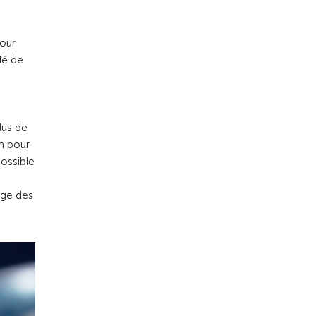
pour
lé de
lus de
n pour
possible
fage des