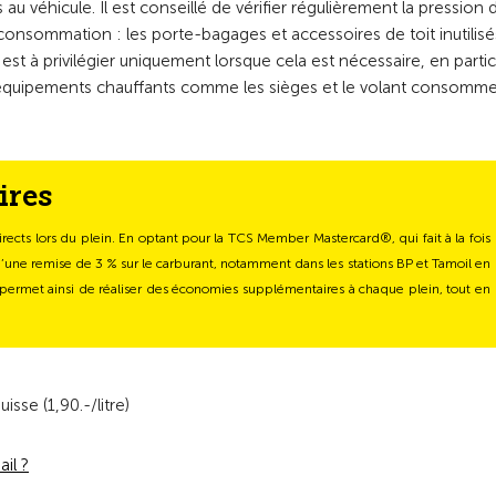
 véhicule. Il est conseillé de vérifier régulièrement la pression 
a consommation : les porte-bagages et accessoires de toit inutilisé
ion est à privilégier uniquement lorsque cela est nécessaire, en partic
les équipements chauffants comme les sièges et le volant consomm
ires
ts lors du plein. En optant pour la TCS Member Mastercard®, qui fait à la fois
’une remise de 3 % sur le carburant, notamment dans les stations BP et Tamoil en
te permet ainsi de réaliser des économies supplémentaires à chaque plein, tout en
sse (1,90.-/litre)
il ?