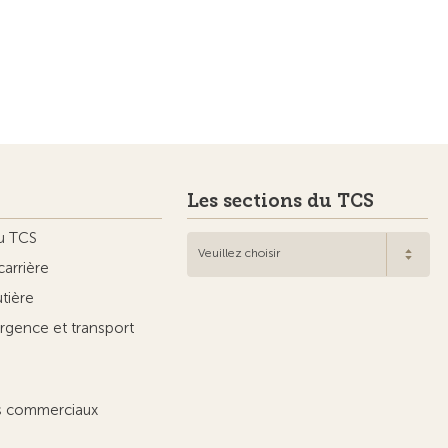
Les sections du TCS
u TCS
Veuillez choisir
carrière
utière
rgence et transport
ts commerciaux