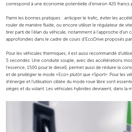
correspond à une économie potentielle d’environ 420 francs p
Parmi les bonnes pratiques : anticiper le trafic, éviter les acc
rouler de manière fluide, ou encore utiliser le régulateur de vi
tirer parti de l’élan du véhicule, notamment à l’approche d’u
approfondies dans le cadre de cours d’EcoDrive proposés part
Pour les véhicules thermiques, il est aussi recommandé d’utilis
5 secondes. Une conduite souple, avec des accélérations mod
l’essence, 1500 pour le diesel), permet aussi de réduire la cons
et de privilégier le mode «Eco» plutôt que «Sport». Pour les véh
d’énergie et l’utilisation ciblée du mode roue libre sont essentiel
sièges et du volant. Les véhicules hybrides devraient, dans la 