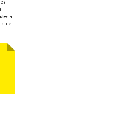
des
s
ulier à
ent de