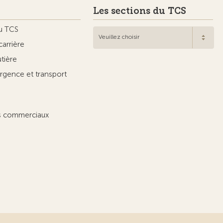
Les sections du TCS
u TCS
Veuillez choisir
carrière
utière
rgence et transport
ts commerciaux