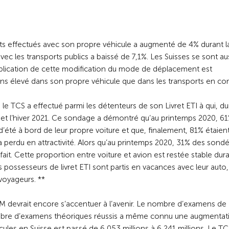
ents effectués avec son propre véhicule a augmenté de 4% durant l
ec les transports publics a baissé de 7,1%. Les Suisses se sont au
xplication de cette modification du mode de déplacement est
oins élevé dans son propre véhicule que dans les transports en c
TCS a effectué parmi les détenteurs de son Livret ETI à qui, dur
0 et l’hiver 2021. Ce sondage a démontré qu’au printemps 2020, 6
d’été à bord de leur propre voiture et que, finalement, 81% étaient
n a perdu en attractivité. Alors qu’au printemps 2020, 31% des sond
 fait. Cette proportion entre voiture et avion est restée stable dur
 possesseurs de livret ETI sont partis en vacances avec leur auto,
voyageurs. **
IM devrait encore s’accentuer à l’avenir. Le nombre d’examens de
ombre d’examens théoriques réussis a même connu une augmentat
es en Suisse est passé de 6,053 millions à 6,241 millions. Le TC