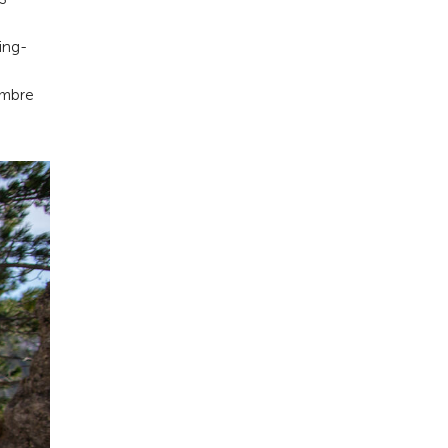
ing-
ombre