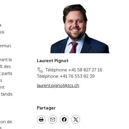
a
ssi
ommun.
ant la
Laurent Pignot
1% des
Téléphone +41 58 827 27 16
 partis
Téléphone +41 76 553 82 39
és
laurent.pignot@tcs.ch
ant
 tandis
Partager
ion de
S