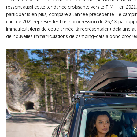
ressent aussi cette tendance croissante vers le TIM – en 2021
participants en plus, comparé à l’année précédente. Le campin
cars de 2021 représentent une progression de 26,4% par rapport
immatriculations de cette année-là représentaient déjà une a
de nouvelles immatriculations de camping-cars a donc progre