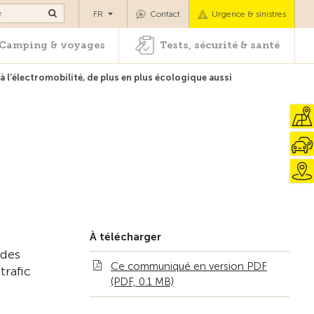
es
Camping & voyages
Tests, sécurité & santé
FR
Contact
Urgence & sinistres
Camping & voyages
Tests, sécurité & santé
 à l’électromobilité, de plus en plus écologique aussi
À télécharger
 des
Ce communiqué en version PDF
trafic
(PDF, 0.1 MB)