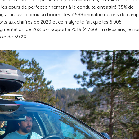
, les cours de perfectionnement à la conduite ont attiré 35% de
g a lui aussi connu un boom : les 7‘588 immatriculations de camp
s aux chiffres de 2020 et ce malgré le fait que les 6‘005
ugmentation de 26% par rapport à 2019 (4‘766). En deux ans, le n
ssé de 59,2%.