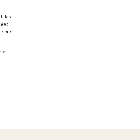
1, les
uées
triques
021