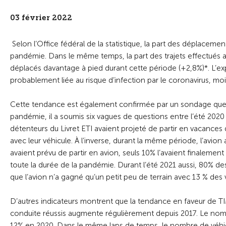
03 février 2022
Selon l’Office fédéral de la statistique, la part des déplacem
pandémie. Dans le même temps, la part des trajets effectués av
déplacés davantage à pied durant cette période (+2,8%)*. L’e
probablement liée au risque d’infection par le coronavirus, m
Cette tendance est également confirmée par un sondage que le 
pandémie, il a soumis six vagues de questions entre l’été 202
détenteurs du Livret ETI avaient projeté de partir en vacances 
avec leur véhicule. À l’inverse, durant la même période, l’avio
avaient prévu de partir en avion, seuls 10% l’avaient finalement
toute la durée de la pandémie. Durant l’été 2021 aussi, 80% des
que l’avion n’a gagné qu’un petit peu de terrain avec 13 % des 
D’autres indicateurs montrent que la tendance en faveur de T
conduite réussis augmente régulièrement depuis 2017. Le n
12% en 2020. Dans le même laps de temps, le nombre de véhicul