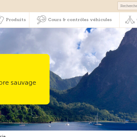
Membres & prestations
Produits
Cours & contrôles véhicul
Produits
Cours & contrôles véhicules
core sauvage
cie