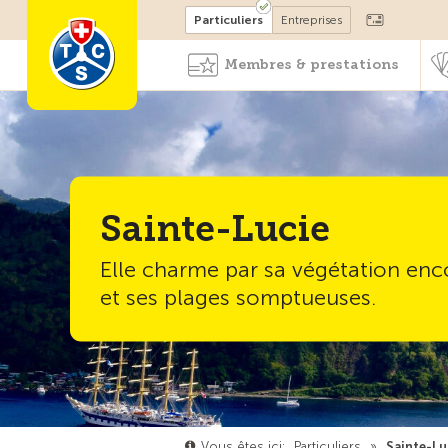
Devenir membre
Particuliers
Entreprises
Membres & prestations
Sainte-Lucie
Elle charme par sa végétation en
et ses plages somptueuses.
Vous êtes ici:
Particuliers
»
Sainte-Lu