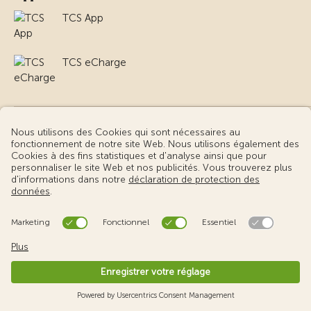
TCS App
TCS eCharge
Sites partenaires
TCS Clubshop
TCS velocorner.ch
TCS Microcorner
TCS MADE VISIBLE
TCS lex4you
TCS MyMed