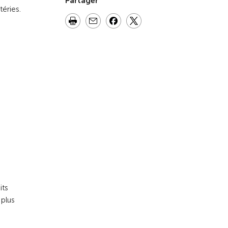
Partager
téries.
its
 plus