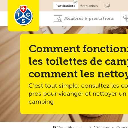
Devenir membre
Particuliers
Entreprises
Membres & prestations
Comment fonction
les toilettes de ca
comment les netto
C’est tout simple: consultez les co
pros pour vidanger et nettoyer u
camping
Vous êtes ici:
…
»
Camping
»
Consei