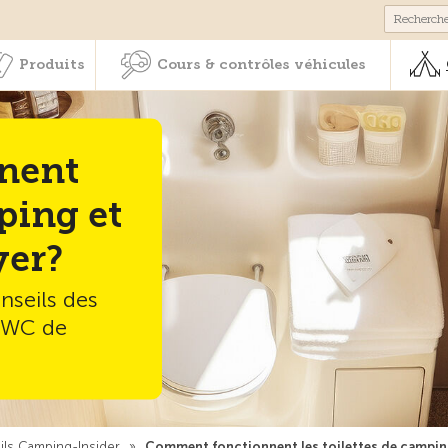
Membres & prestations
Produits
Cours & contrôles véhicul
Produits
Cours & contrôles véhicules
nent
mping et
yer?
nseils des
n WC de
ls Camping-Insider
»
Comment fonctionnent les toilettes de campin