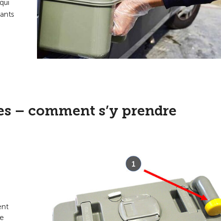
qui
fants
ues – comment s’y prendre
ent
Ne