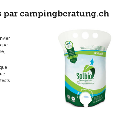
s par campingberatung.ch
anvier
 que
le,
 que
que
 tests