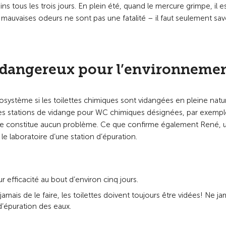
 tous les trois jours. En plein été, quand le mercure grimpe, il e
 mauvaises odeurs ne sont pas une fatalité – il faut seulement savo
s dangereux pour l’environneme
osystème si les toilettes chimiques sont vidangées en pleine natur
les stations de vidange pour WC chimiques désignées, par exemp
a ne constitue aucun problème. Ce que confirme également René, 
e laboratoire d’une station d’épuration.
 efficacité au bout d’environ cinq jours.
amais de le faire, les toilettes doivent toujours être vidées! Ne ja
d’épuration des eaux.