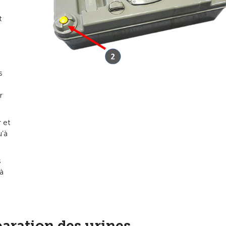
t
s
r
r et
u’à
s
à
éparation des urines