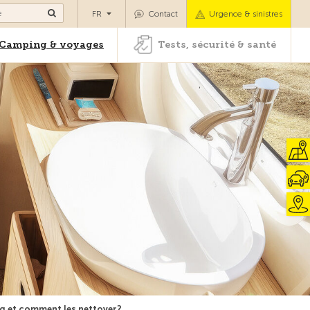
es
Camping & voyages
Tests, sécurité & santé
FR
Contact
Urgence & sinistres
Camping & voyages
Tests, sécurité & santé
g et comment les nettoyer?