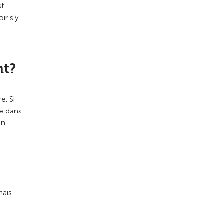
st
ir s’y
nt?
e. Si
le dans
un
mais