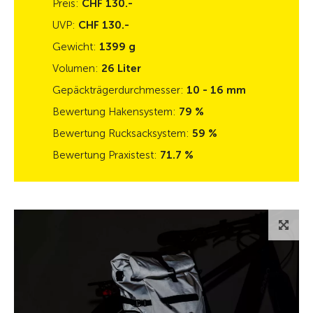
Preis:
CHF 130.-
UVP:
CHF 130.-
Gewicht:
1399 g
Volumen:
26 Liter
Gepäckträgerdurchmesser:
10 - 16 mm
Bewertung Hakensystem:
79 %
Bewertung Rucksacksystem:
59 %
Bewertung Praxistest:
71.7 %