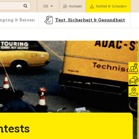
Camping & Reisen
Test, Sicherheit & Gesundheit
DE
Kontakt
Notfall & Schaden
ping & Reisen
Test, Sicherheit & Gesundheit
Zur Übersicht
ntests