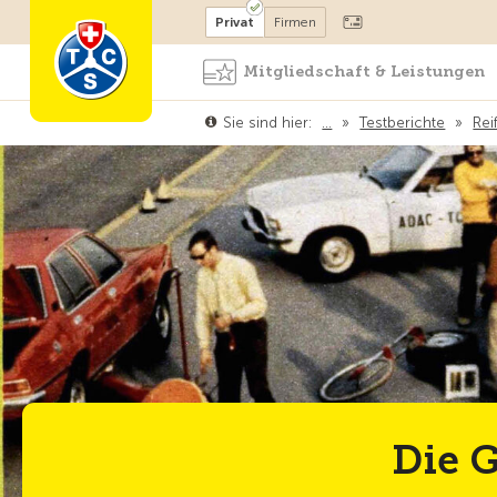
Mitglied werden
Mitglied
Privat
Firmen
Mitgliedschaft & Leistungen
Sie sind hier:
…
»
Testberichte
»
Rei
Die G