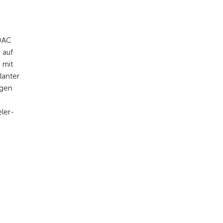
ADAC
 auf
n mit
lanter
lgen
eler-