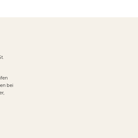
t.
ifen
fen bei
er,