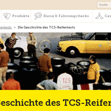
schaft & Leistungen
Produkte
Kurse & Fahrzeugchecks
Produkte
Kurse & Fahrzeugchecks
Cam
fentests
»
Die Geschichte des TCS-Reifentests
eschichte des TCS-Reife