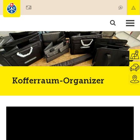
Mitglied werden
Mitgliedschaft & Leistungen
Produkte
Kurse & Fahrzeugchecks
Camping & Reisen
Test, Sicherheit & Gesundheit
Kofferraum-Organizer