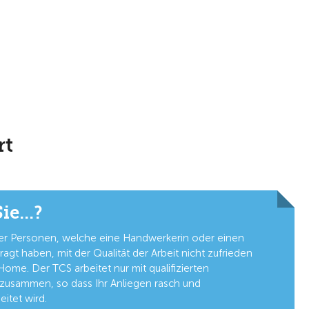
rt
e...?
aller Personen, welche eine Handwerkerin oder einen
gt haben, mit der Qualität der Arbeit nicht zufrieden
 Home. Der TCS arbeitet nur mit qualifizierten
zusammen, so dass Ihr Anliegen rasch und
eitet wird.