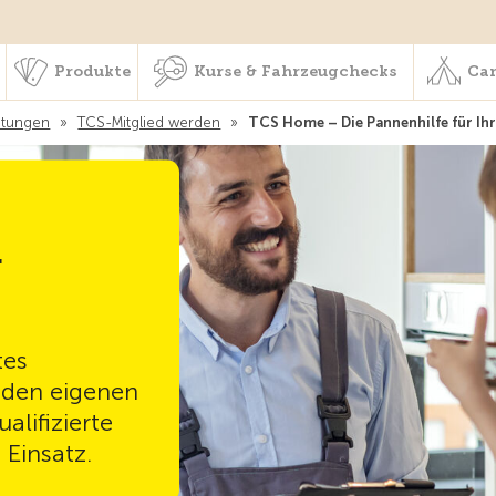
schaft & Leistungen
Produkte
Kurse & Fahrzeugchecks
Produkte
Kurse & Fahrzeugchecks
Cam
istungen
»
TCS-Mitglied werden
»
TCS Home – Die Pannenhilfe für Ih
r
tes
n den eigenen
alifizierte
Einsatz.