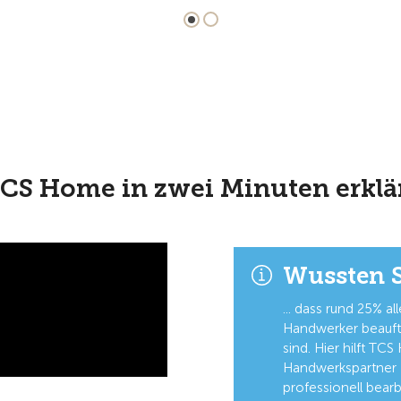
CS Home in zwei Minuten erklä
Wussten Si
... dass rund 25% 
Handwerker beauftra
sind. Hier hilft TCS
Handwerkspartner 
professionell bearb