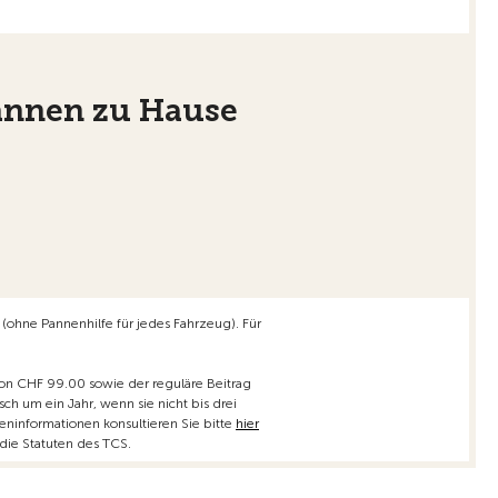
Pannen zu Hause
 (ohne Pannenhilfe für jedes Fahrzeug). Für
 von CHF 99.00 sowie der reguläre Beitrag
ch um ein Jahr, wenn sie nicht bis drei
eninformationen konsultieren Sie bitte
hier
ie Statuten des TCS.