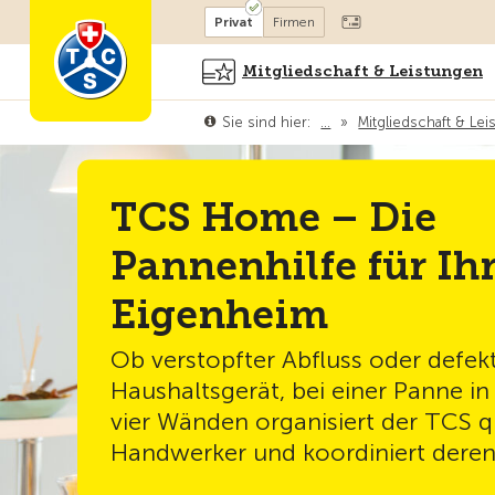
Mitglied werden
Mitglied
Privat
Firmen
Mitgliedschaft & Leistungen
Sie sind hier:
…
»
Mitgliedschaft & Le
TCS Home – Die
Pannenhilfe für Ih
Eigenheim
Ob verstopfter Abfluss oder defek
Haushaltsgerät, bei einer Panne i
vier Wänden organisiert der TCS qu
Handwerker und koordiniert deren 