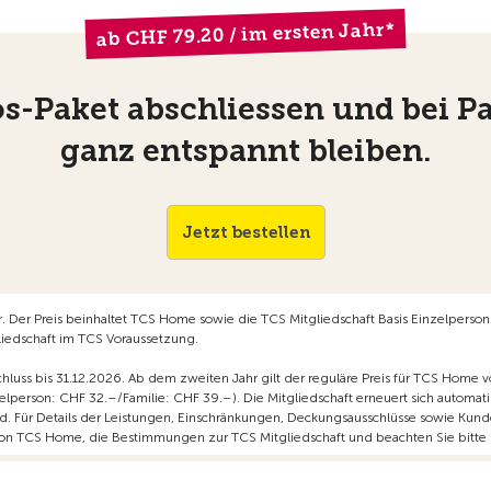
ab CHF 79.20 / im ersten Jahr*
los-Paket abschliessen und bei 
ganz entspannt bleiben.
Jetzt bestellen
hr. Der Preis beinhaltet TCS Home sowie die TCS Mitgliedschaft Basis Einzelperson
liedschaft im TCS Voraussetzung.
bschluss bis 31.12.2026. Ab dem zweiten Jahr gilt der reguläre Preis für TCS Home
zelperson: CHF 32.–/Familie: CHF 39.–). Die Mitgliedschaft erneuert sich automatis
ird. Für Details der Leistungen, Einschränkungen, Deckungsausschlüsse sowie Kund
n TCS Home, die Bestimmungen zur TCS Mitgliedschaft und beachten Sie bitte d