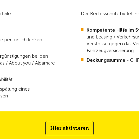
teile:
Der Rechtsschutz bietet i
Kompetente Hilfe im Str
und Leasing / Verkehrsu
ie persönlich lenken
Verstösse gegen das Ver
Fahrzeugversicherung.
ergünstigungen bei den
Deckungssumme
- CHF 
las / About you / Alpamare
ilität
rspätung eines
ssen
Hier aktivieren