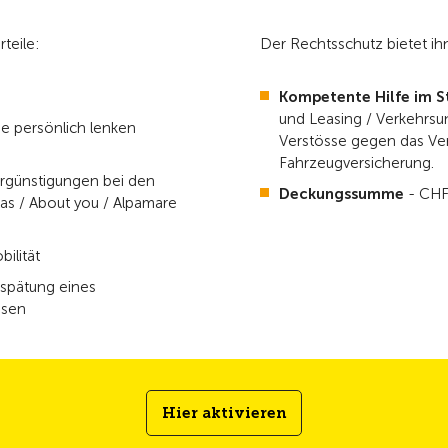
teile:
Der Rechtsschutz bietet i
Kompetente Hilfe im Str
und Leasing / Verkehrsu
ie persönlich lenken
Verstösse gegen das Ver
Fahrzeugversicherung.
ergünstigungen bei den
Deckungssumme
- CHF 
las / About you / Alpamare
ilität
rspätung eines
ssen
Hier aktivieren