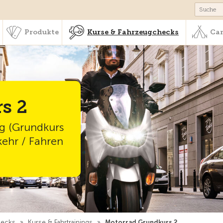
schaft & Leistungen
Produkte
Kurse & Fahrzeugchecks
Produkte
Kurse & Fahrzeugchecks
Cam
s 2
g (Grundkurs
kehr / Fahren
hecks
»
Kurse & Fahrtrainings
»
Motorrad Grundkurs 2