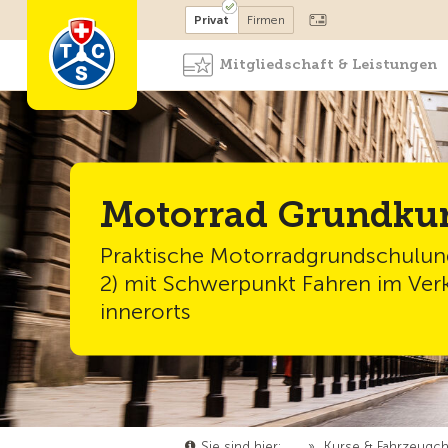
Mitglied werden
Mitglied
Privat
Firmen
Mitgliedschaft & Leistungen
Motorrad Grundkur
Praktische Motorradgrundschulun
2) mit Schwerpunkt Fahren im Ver
innerorts
Sie sind hier:
…
»
Kurse & Fahrzeugc