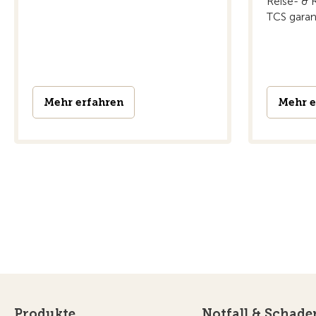
Reise- & R
TCS garant
Mehr erfahren
Mehr e
Produkte
Notfall & Schade