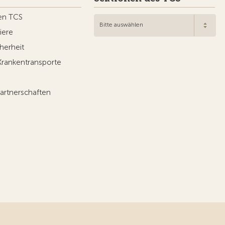
en TCS
Bitte auswählen
iere
herheit
Krankentransporte
artnerschaften