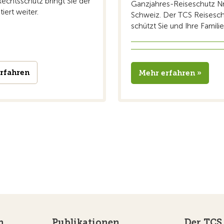
echtsschutz bringt Sie der
Ganzjahres-Reiseschutz Nr.
iert weiter.
Schweiz. Der TCS Reisesc
schützt Sie und Ihre Familie 
rfahren
Mehr erfahren »
n
Publikationen
Der TCS