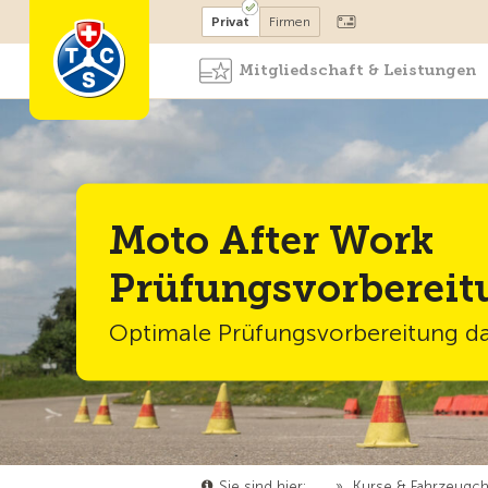
Mitglied werden
Mitglied
Privat
Firmen
Mitgliedschaft & Leistungen
Moto After Work
Prüfungsvorbereit
Optimale Prüfungsvorbereitung d
Sie sind hier:
…
»
Kurse & Fahrzeugc