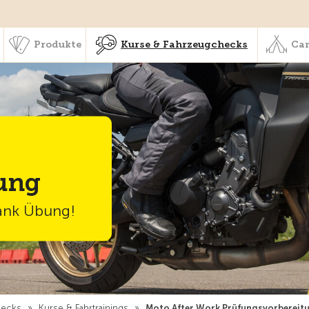
schaft & Leistungen
Produkte
Kurse & Fahrzeugchecks
Produkte
Kurse & Fahrzeugchecks
Cam
ung
ank Übung!
hecks
»
Kurse & Fahrtrainings
»
Moto After Work Prüfungsvorbereit