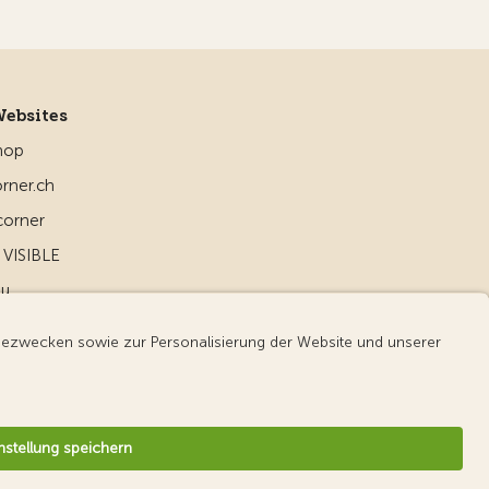
Websites
hop
rner.ch
corner
VISIBLE
ou
d
v3.56 / Production publish 1