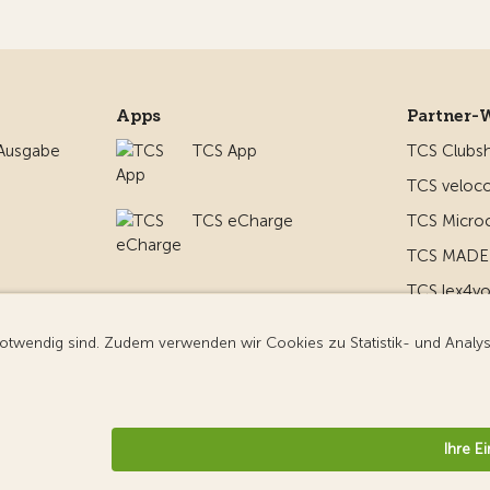
Apps
Partner-
 Ausgabe
TCS App
TCS Clubs
TCS veloco
TCS eCharge
TCS Micro
TCS MADE 
TCS lex4y
nd um
TCS MyMe
g
nformationen
Datenschutz
Cookie-Einstellungen