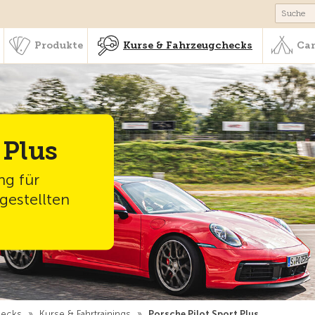
schaft & Leistungen
Produkte
Kurse & Fahrzeugchecks
Produkte
Kurse & Fahrzeugchecks
Cam
 Plus
ng für
gestellten
hecks
»
Kurse & Fahrtrainings
»
Porsche Pilot Sport Plus