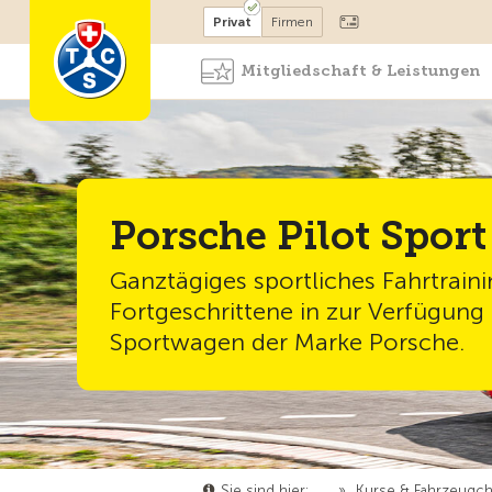
Mitglied werden
Mitglied
Privat
Firmen
Mitgliedschaft & Leistungen
Porsche Pilot Sport
Ganztägiges sportliches Fahrtraini
Fortgeschrittene in zur Verfügung 
Sportwagen der Marke Porsche.
Sie sind hier:
…
»
Kurse & Fahrzeugc