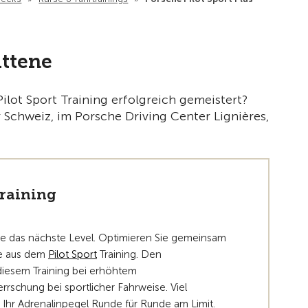
Zur Übe
ittene
ilot Sport Training erfolgreich gemeistert?
 Schweiz, im Porsche Driving Center Lignières,
Training
ie das nächste Level. Optimieren Sie gemeinsam
se aus dem
Pilot Sport
Training. Den
 diesem Training bei erhöhtem
rrschung bei sportlicher Fahrweise. Viel
st Ihr Adrenalinpegel Runde für Runde am Limit.