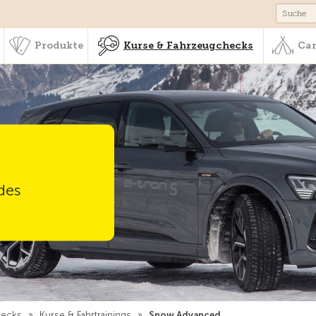
schaft & Leistungen
Produkte
Kurse & Fahrzeugchecks
Produkte
Kurse & Fahrzeugchecks
Cam
des
hecks
»
Kurse & Fahrtrainings
»
Snow Advanced