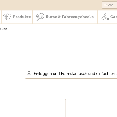
schaft & Leistungen
Produkte
Kurse & Fahrzeugchecks
Produkte
Kurse & Fahrzeugchecks
Cam
e uns
Einloggen und Formular rasch und einfach erf