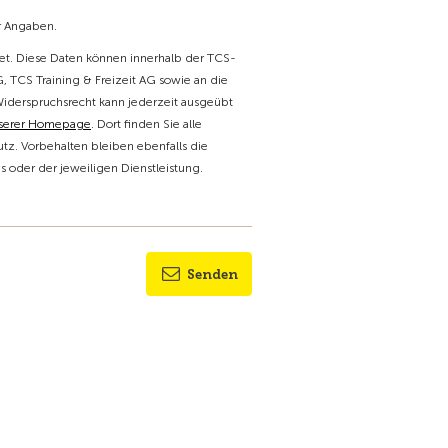
er Angaben.
t. Diese Daten können innerhalb der TCS-
 TCS Training & Freizeit AG sowie an die
Widerspruchsrecht kann jederzeit ausgeübt
nserer Homepage
. Dort finden Sie alle
tz. Vorbehalten bleiben ebenfalls die
oder der jeweiligen Dienstleistung.
Senden