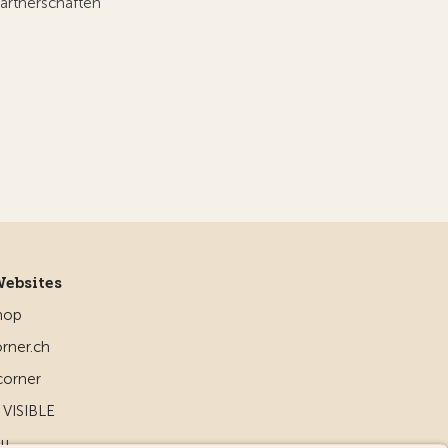
artnerschaften
Websites
hop
rner.ch
corner
VISIBLE
ou