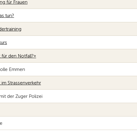
ing für Frauen
as tun?
ertraining
urs
 für den Notfall?»
rolle Emmen
t im Strassenverkehr
mit der Zuger Polizei
se