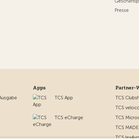
Geschäftsp
Presse
Apps
Partner-
 Ausgabe
TCS App
TCS Clubs
TCS veloco
TCS eCharge
TCS Micro
TCS MADE 
TCS lex4y