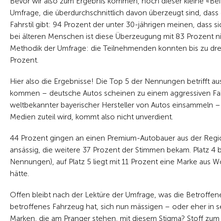
Bevor wir also zum Ergebnis kommen, noch dieser kleine «Bei
Umfrage, die überdurchschnittlich davon überzeugt sind, da
Fahrstil gibt: 94 Prozent der unter 30-jährigen meinen, dass 
bei älteren Menschen ist diese Überzeugung mit 83 Prozent 
Methodik der Umfrage: die Teilnehmenden konnten bis zu dre
Prozent.
Hier also die Ergebnisse! Die Top 5 der Nennungen betrifft a
kommen – deutsche Autos scheinen zu einem aggressiven Fahr
weltbekannter bayerischer Hersteller von Autos einsammeln – 
Medien zuteil wird, kommt also nicht unverdient.
44 Prozent gingen an einen Premium-Autobauer aus der Region
ansässig, die weitere 37 Prozent der Stimmen bekam. Platz 4 b
Nennungen), auf Platz 5 liegt mit 11 Prozent eine Marke aus W
hätte.
Offen bleibt nach der Lektüre der Umfrage, was die Betroffen
betroffenes Fahrzeug hat, sich nun mässigen – oder eher in 
Marken, die am Pranger stehen, mit diesem Stigma? Stoff zu