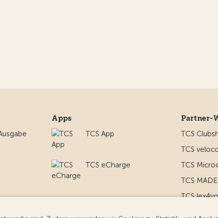
Apps
Partner-
 Ausgabe
TCS App
TCS Clubs
TCS veloco
TCS eCharge
TCS Micro
TCS MADE 
TCS lex4y
nd um
TCS MyMe
g