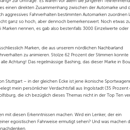
fang» zur Umfrage: Es waren vor allem die jüngeren Teilnehmen
ss es einen direkten Zusammenhang zwischen der Automarke und
sich aggressives Fahrverhalten bestimmten Automarken zuordnen l
nicht ganz so hoch, aber dennoch bemerkenswert. Noch etwas zu
i Marken nennen, es gab also bestenfalls 3000 Einzelwerte oder
usschliesslich Marken, die aus unserem nördlichen Nachbarland
verhalten zu animieren. Stolze 62 Prozent der Stimmen konnte 
alle Achtung! Das regelmässige Bashing, das dieser Marke in Bou
 Stuttgart – in der gleichen Ecke ist jene ikonische Sportwage
elegt mein persönlicher Verdachtsfall aus Ingolstadt (35 Prozent
olfsburg, die ich bezüglich dieses Themas nicht in der Top Ten v
en mit diesen Erkenntnissen machen. Wird ein Lenker, der ein
seiner egoistischen Fahrweise ermutigt sehen? Und was machen d
m nachdenken.