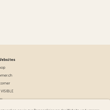
Websites
hop
rner.ch
corner
VISIBLE
ou
d