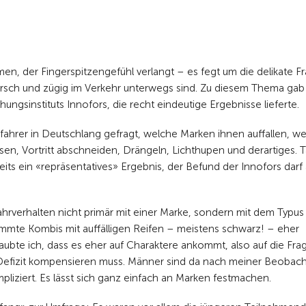
, der Fingerspitzengefühl verlangt – es fegt um die delikate Fr
sch und zügig im Verkehr unterwegs sind. Zu diesem Thema gab
ungsinstituts Innofors, die recht eindeutige Ergebnisse lieferte.
ahrer in Deutschlang gefragt, welche Marken ihnen auffallen, w
sen, Vortritt abschneiden, Drängeln, Lichthupen und derartiges. 
ts ein «repräsentatives» Ergebnis, der Befund der Innofors darf 
Fahrverhalten nicht primär mit einer Marke, sondern mit dem Typus
etrimmte Kombis mit auffälligen Reifen – meistens schwarz! – eher
aubte ich, dass es eher auf Charaktere ankommt, also auf die Fra
s Defizit kompensieren muss. Männer sind da nach meiner Beobac
ompliziert. Es lässt sich ganz einfach an Marken festmachen.