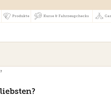
schaft & Leistungen
Produkte
Kurse & Fahrzeugchecks
Produkte
Kurse & Fahrzeugchecks
Cam
n?
liebsten?