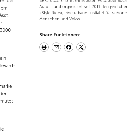
den der
SRF3 etc.). Er fährt am liebsten Velo, aber auch
Auto – und organisiert seit 2011 den jährlichen
 dem
«Style Ride», eine urbane Lustfahrt für schöne
ässt,
Menschen und Velos.
r
 3000
Share Funktionen:
ein
levard-
nmarke
 der
ermutet
ie