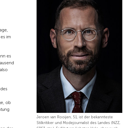
age,
 es im
enn es
Tausend
also
 des
ge, ob
htung
Jeroen van Rooijen, 51, ist der bekannteste
Stilkritiker und Modejournalist des Landes (NZZ,