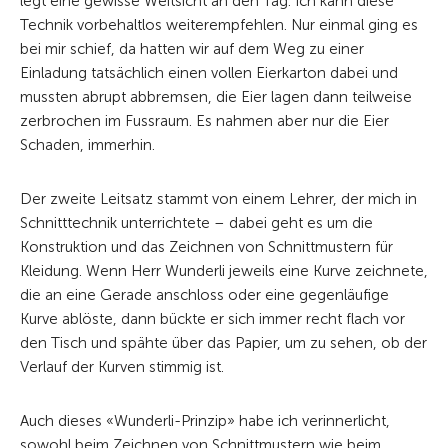
legt eine gewisse Weitsicht an den Tag. Ich kann diese
Technik vorbehaltlos weiterempfehlen. Nur einmal ging es
bei mir schief, da hatten wir auf dem Weg zu einer
Einladung tatsächlich einen vollen Eierkarton dabei und
mussten abrupt abbremsen, die Eier lagen dann teilweise
zerbrochen im Fussraum. Es nahmen aber nur die Eier
Schaden, immerhin.
Der zweite Leitsatz stammt von einem Lehrer, der mich in
Schnitttechnik unterrichtete – dabei geht es um die
Konstruktion und das Zeichnen von Schnittmustern für
Kleidung. Wenn Herr Wunderli jeweils eine Kurve zeichnete,
die an eine Gerade anschloss oder eine gegenläufige
Kurve ablöste, dann bückte er sich immer recht flach vor
den Tisch und spähte über das Papier, um zu sehen, ob der
Verlauf der Kurven stimmig ist.
Auch dieses «Wunderli-Prinzip» habe ich verinnerlicht,
sowohl beim Zeichnen von Schnittmustern wie beim