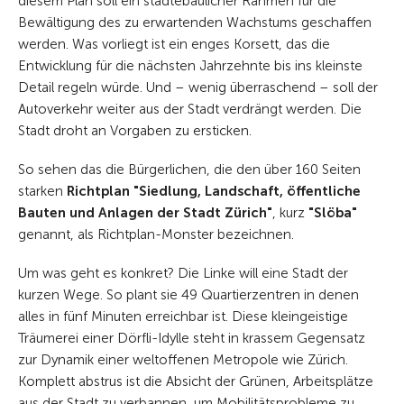
diesem Plan soll ein städtebaulicher Rahmen für die
Bewältigung des zu erwartenden Wachstums geschaffen
werden. Was vorliegt ist ein enges Korsett, das die
Entwicklung für die nächsten Jahrzehnte bis ins kleinste
Detail regeln würde. Und – wenig überraschend – soll der
Autoverkehr weiter aus der Stadt verdrängt werden. Die
Stadt droht an Vorgaben zu ersticken.
So sehen das die Bürgerlichen, die den über 160 Seiten
starken
Richtplan "Siedlung, Landschaft, öffentliche
Bauten und Anlagen der Stadt Zürich"
, kurz
"Slöba"
genannt, als Richtplan-Monster bezeichnen.
Um was geht es konkret? Die Linke will eine Stadt der
kurzen Wege. So plant sie 49 Quartierzentren in denen
alles in fünf Minuten erreichbar ist. Diese kleingeistige
Träumerei einer Dörfli-Idylle steht in krassem Gegensatz
zur Dynamik einer weltoffenen Metropole wie Zürich.
Komplett abstrus ist die Absicht der Grünen, Arbeitsplätze
aus der Stadt zu verbannen, um Mobilitätsprobleme zu