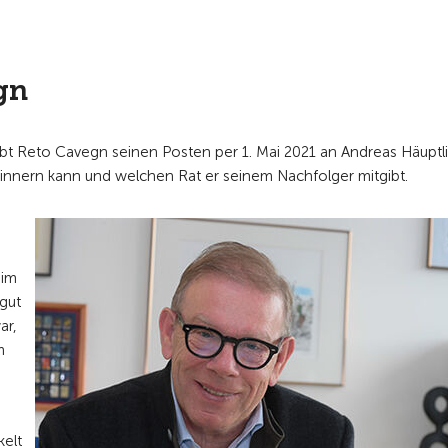
gn
bt Reto Cavegn seinen Posten per 1. Mai 2021 an Andreas Häuptli
erinnern kann und welchen Rat er seinem Nachfolger mitgibt.
 im
gut
ar,
m
kelt