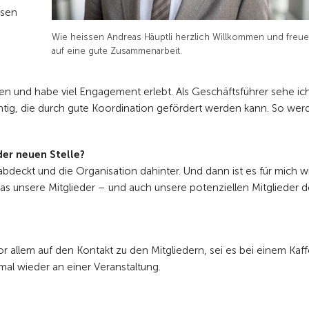
ssen
Wie heissen Andreas Häuptli herzlich Willkommen und freu
auf eine gute Zusammenarbeit.
men und habe
viel Engagement erlebt. Als Geschäftsführer
sehe ic
htig, die durch gute Koordination
gefördert werden kann. So wer
 der neuen Stelle?
 abdeckt und die Organisation
dahinter. Und dann ist es für
mich wi
was
unsere Mitglieder – und auch unsere
potenziellen Mitglieder d
or allem auf den
Kontakt zu den Mitgliedern, sei es bei
einem Kaff
mal wieder an einer Veranstaltung.