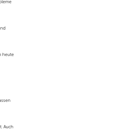
obleme
und
n heute
assen
t. Auch