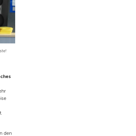
ste!
iches
ehr
eise
.
en den