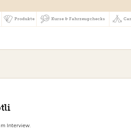
schaft & Leistungen
Produkte
Kurse & Fahrzeugchecks
Produkte
Kurse & Fahrzeugchecks
Cam
tli
im Interview.