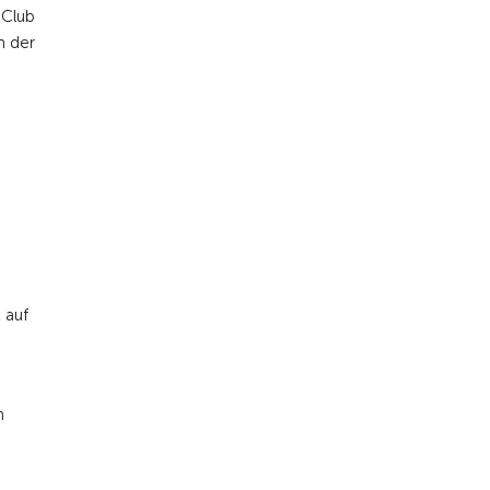
 Club
n der
 auf
n