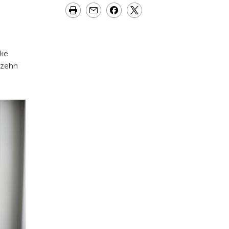
cke
 zehn