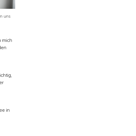
en uns
h mich
den
chtig,
er
ee in