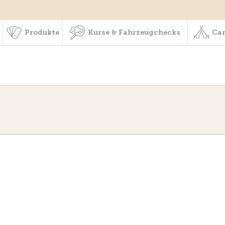
schaft & Leistungen
Produkte
Kurse & Fahrzeugchecks
Produkte
Kurse & Fahrzeugchecks
Cam