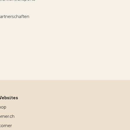
artnerschaften
Websites
hop
rner.ch
corner