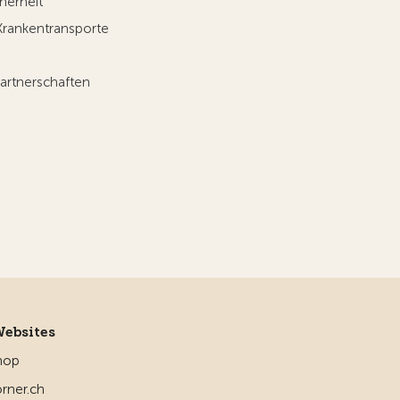
herheit
Krankentransporte
artnerschaften
Websites
hop
rner.ch