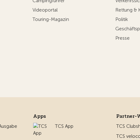
Campingführer
Verkehrssic
Videoportal
Rettung & 
Touring-Magazin
Politik
Geschäftsp
Presse
Apps
Partner-
 Ausgabe
TCS App
TCS Clubs
TCS veloco