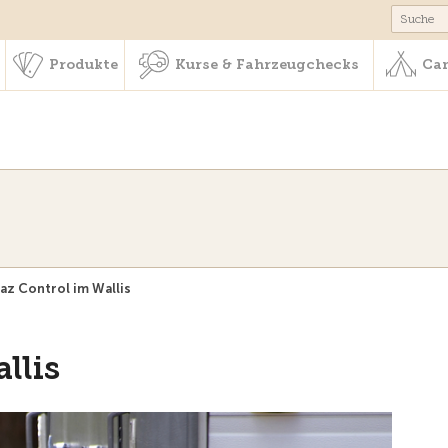
schaft & Leistungen
Produkte
Kurse & Fahrzeugchecks
Produkte
Kurse & Fahrzeugchecks
Cam
az Control im Wallis
llis