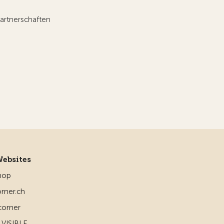
artnerschaften
Websites
hop
rner.ch
corner
VISIBLE