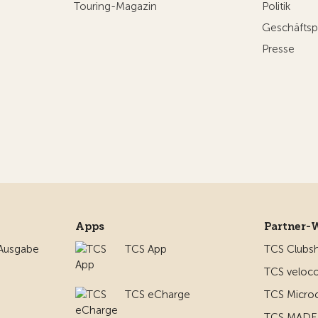
Touring-Magazin
Politik
Geschäftsp
Presse
Apps
Partner-
 Ausgabe
TCS App
TCS Clubs
TCS veloco
TCS eCharge
TCS Micro
TCS MADE 