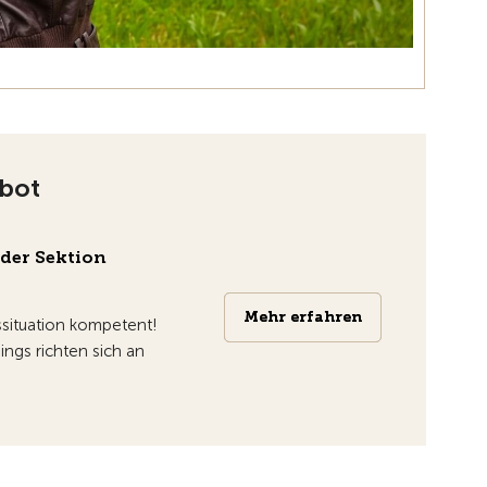
bot
 der Sektion
Mehr erfahren
Mehr erfahren
rssituation kompetent!
ings richten sich an