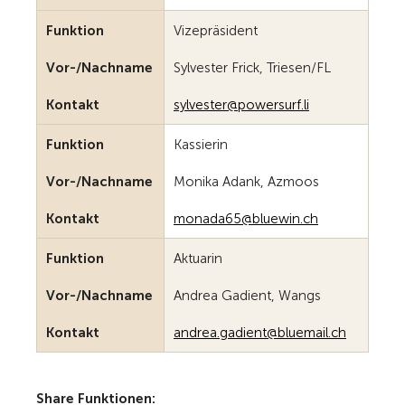
Funktion
Vizepräsident
Vor-/Nachname
Sylvester Frick, Triesen/FL
Kontakt
sylv
st
r
p
w
rs
rf
l
Funktion
Kassierin
Vor-/Nachname
Monika Adank, Azmoos
Kontakt
m
n
d
65
bl
w
n
ch
Funktion
Aktuarin
Vor-/Nachname
Andrea Gadient, Wangs
Kontakt
ndr
g
d
nt
bl
m
l
ch
Share Funktionen: