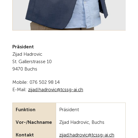
Präsident
Zijad Hadrovic
St. Gallerstrasse 10
9470 Buchs
Mobile: 076 502 98 14
E-Mail:
z
j
d
h
dr
v
c
tcssg-
ch
Funktion
Präsident
Vor-/Nachname
Zijad Hadrovic, Buchs
Kontakt
z
j
d
h
dr
v
c
tcssg-
ch