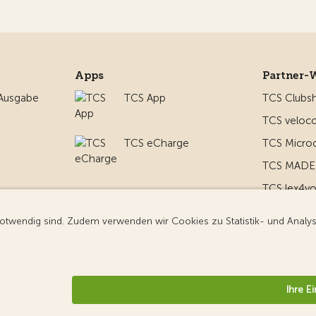
Apps
Partner-
 Ausgabe
TCS App
TCS Clubs
TCS veloco
TCS eCharge
TCS Micro
TCS MADE 
TCS lex4y
nd um
TCS MyMe
g
nformationen
Datenschutz
Cookie-Einstellungen