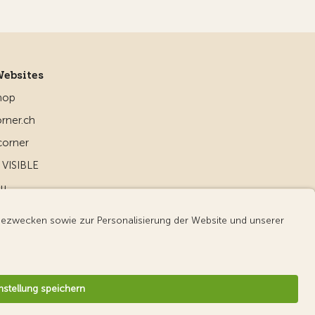
Websites
hop
rner.ch
corner
VISIBLE
ou
d
v3.56 / Production publish 2