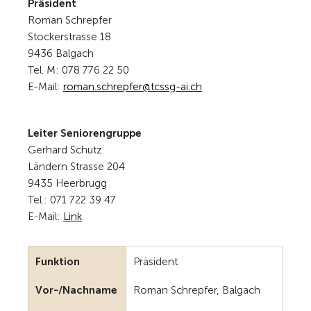
Präsident
Roman Schrepfer
Stockerstrasse 18
9436 Balgach
Tel. M: 078 776 22 50
E-Mail:
r
m
n
schr
pf
r
tcssg-
ch
Leiter Seniorengruppe
Gerhard Schutz
Ländern Strasse 204
9435 Heerbrugg
Tel.: 071 722 39 47
E-Mail:
Link
Funktion
Präsident
Vor-/Nachname
Roman Schrepfer, Balgach