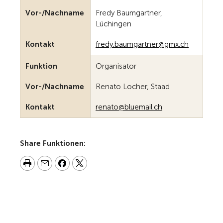
Vor-/Nachname
Fredy Baumgartner,
Lüchingen
Kontakt
fr
dy
b
mg
rtn
r
gmx
ch
Funktion
Organisator
Vor-/Nachname
Renato Locher, Staad
Kontakt
r
n
t
bl
m
l
ch
Share Funktionen: