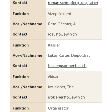
Kontakt
r
m
n
schr
pf
r
tcssg-
ch
Funktion
Vizepräsident
Vor-/Nachname
Reto Gächter, Au
Kontakt
rg
bl
w
n
ch
Funktion
Kassier
Vor-/Nachname
Lukas Kuster, Diepoldsau
Kontakt
lk
st
r
s
nn
nb
ch
Funktion
Aktuar
Vor-/Nachname
Ivo Kiener, Thal
Kontakt
v
k
n
r
bl
w
n
ch
Funktion
Organisator