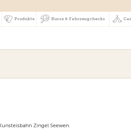
schaft & Leistungen
Produkte
Kurse & Fahrzeugchecks
Produkte
Kurse & Fahrzeugchecks
Cam
 Kunsteisbahn Zingel Seewen.