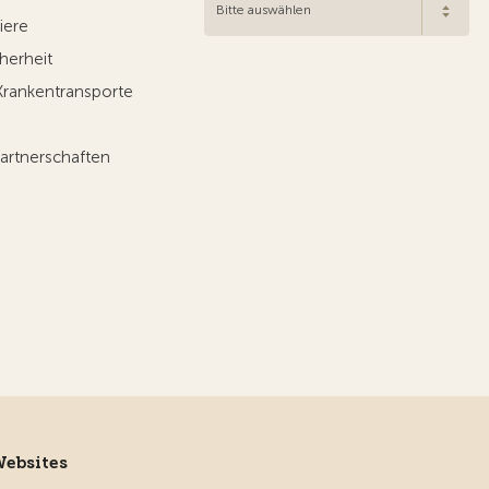
Bitte auswählen
iere
herheit
Krankentransporte
artnerschaften
Websites