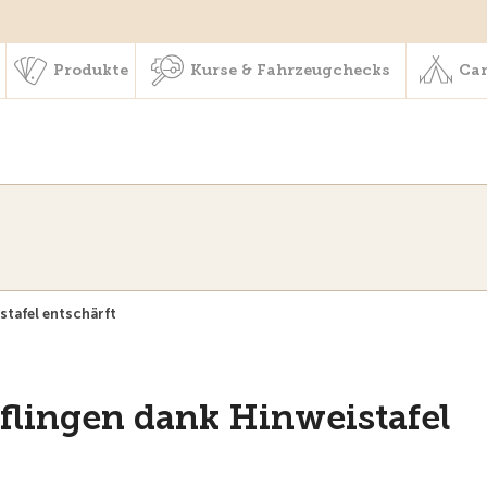
schaft & Leistungen
Produkte
Kurse & Fahrzeugchecks
Produkte
Kurse & Fahrzeugchecks
Cam
stafel entschärft
rflingen dank Hinweistafel