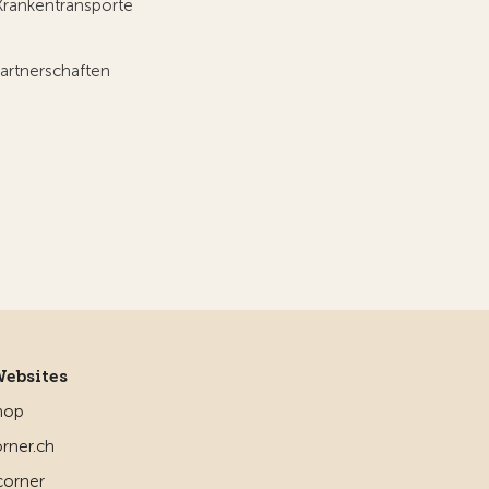
Krankentransporte
artnerschaften
Websites
hop
rner.ch
corner