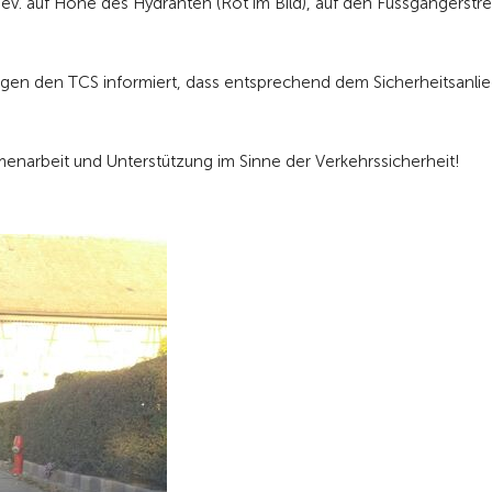
, ev. auf Höhe des Hydranten (Rot im Bild), auf den Fussgängerstre
ngen den TCS informiert, dass entsprechend dem Sicherheitsanli
narbeit und Unterstützung im Sinne der Verkehrssicherheit!