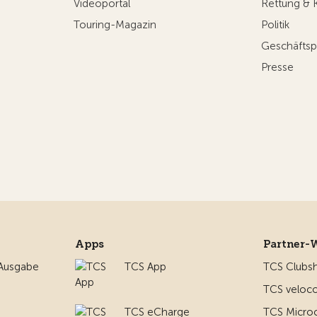
Videoportal
Rettung & 
Touring-Magazin
Politik
Geschäftsp
Presse
Apps
Partner-
 Ausgabe
TCS App
TCS Clubs
TCS veloco
TCS eCharge
TCS Micro