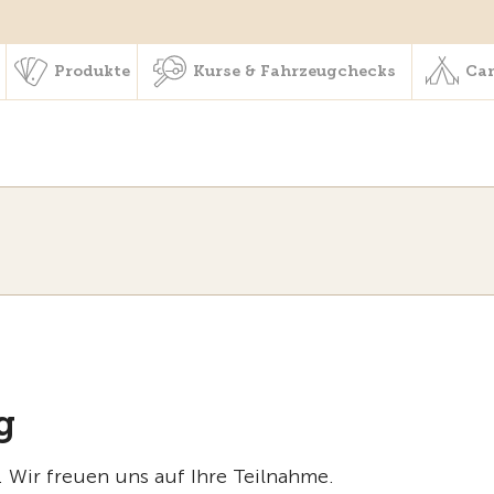
schaft & Leistungen
Produkte
Kurse & Fahrzeugchecks
Produkte
Kurse & Fahrzeugchecks
Cam
g
. Wir freuen uns auf Ihre Teilnahme.