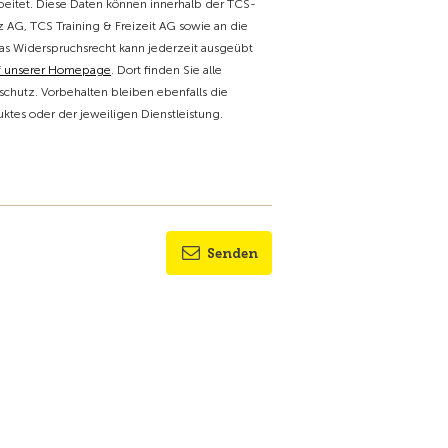
itet. Diese Daten können innerhalb der TCS-
 AG, TCS Training & Freizeit AG sowie an die
as Widerspruchsrecht kann jederzeit ausgeübt
f unserer Homepage
. Dort finden Sie alle
chutz. Vorbehalten bleiben ebenfalls die
tes oder der jeweiligen Dienstleistung.
Senden