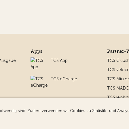
Apps
Partner-
 Ausgabe
TCS App
TCS Clubs
TCS veloco
TCS eCharge
TCS Micro
TCS MADE 
TCS lex4y
nd um
TCS MyMe
g