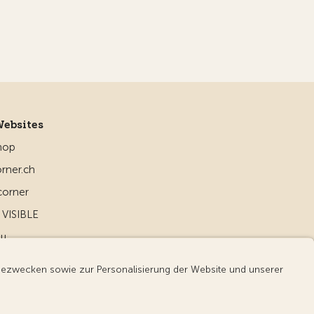
Websites
hop
rner.ch
corner
VISIBLE
ou
d