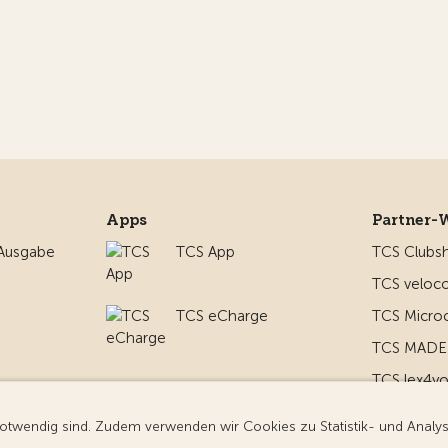
Apps
Partner-
 Ausgabe
TCS App
TCS Clubs
TCS veloco
TCS eCharge
TCS Micro
TCS MADE 
TCS lex4y
nd um
TCS MyMe
g