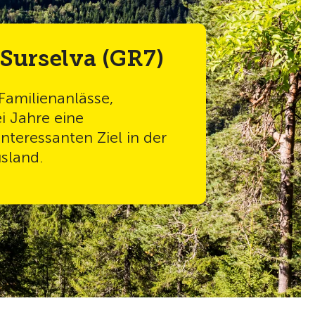
Surselva (GR7)
 Familienanlässe,
i Jahre eine
nteressanten Ziel in der
sland.