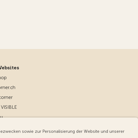
Websites
hop
rner.ch
corner
VISIBLE
ou
d