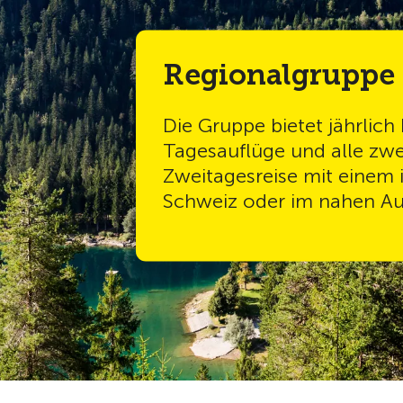
Regionalgruppe 
Die Gruppe bietet jährlich
Tagesauflüge und alle zwe
Zweitagesreise mit einem i
Schweiz oder im nahen Au