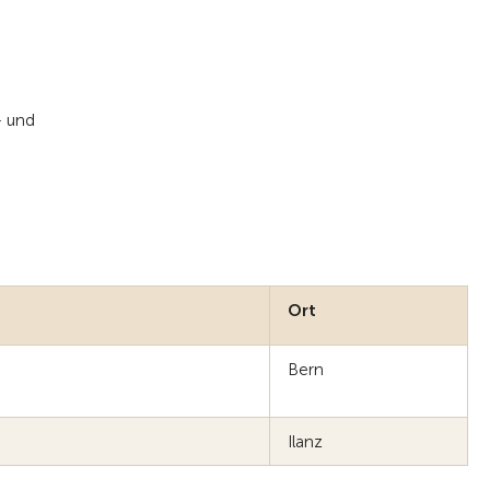
- und
Ort
Bern
Ilanz