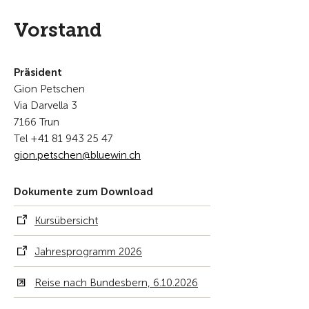
Vorstand
Präsident
Gion Petschen
Via Darvella 3
7166 Trun
Tel +41 81 943 25 47
g
n
p
tsch
n
bl
w
n
ch
Dokumente zum Download
Kursübersicht
Jahresprogramm 2026
Reise nach Bundesbern, 6.10.2026