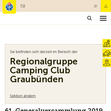
Mitglied werden
Mitgliedschaft & Leistungen
Produkte
Kurse & Fahrzeugchecks
Camping & Reisen
Test, Sicherheit & Gesundheit
Sie befinden sich derzeit im Bereich der
Regionalgruppe
Camping Club
Graubünden
Sektion ändern
61. Generalversammlung 2019