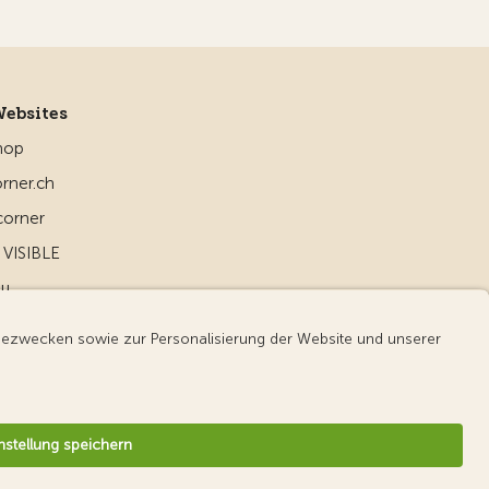
Websites
hop
rner.ch
corner
VISIBLE
ou
d
v3.56 / Production publish 2