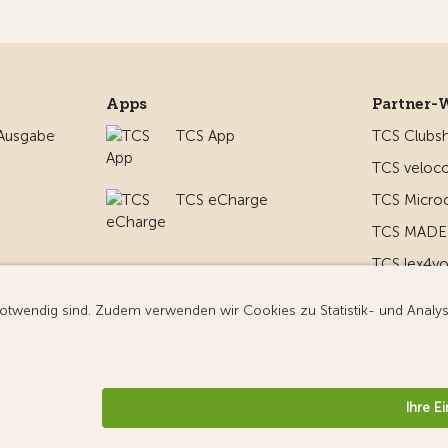
Apps
Partner-
 Ausgabe
TCS App
TCS Clubs
TCS veloco
TCS eCharge
TCS Micro
TCS MADE 
TCS lex4y
nd um
TCS MyMe
g
nformationen
Datenschutz
Cookie-Einstellungen