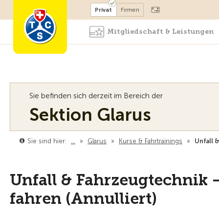
Mitglied werden
Mitglied
Privat
Firmen
Mitgliedschaft & Leistungen
Sie befinden sich derzeit im Bereich der
Sektion Glarus
Sie sind hier:
…
»
Glarus
»
Kurse & Fahrtrainings
»
Unfall 
Unfall & Fahrzeugtechnik –
fahren (Annulliert)